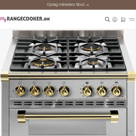
Opdag månedens tilbud →
Sikker betaling
Tilfredse kunder
Prisgaranti
Personlig rådgivning
Opdag månedens tilbud →