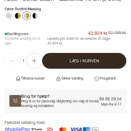
Farve
:
Rustfrit/Messing
42.924 kr.
50.499 kr.
Bestillingsvare
Forventet levering om 8
Laveste pris inden for de seneste 30 dage:
uger
42.924 kr.
LÆG I KURVEN
1
Tilfredse kunder
Sikker betaling
Prisgaranti
Brug for hjælp?
89 88 29 04
Ring til os for personlig rådgivning om valg af model,
Man-Fre 9-17
levering og installation.
Fleksibel betaling med: