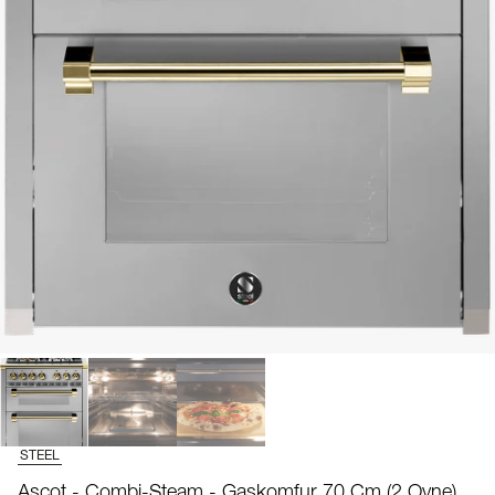
STEEL
Ascot - Combi-Steam - Gaskomfur 70 Cm (2 Ovne)