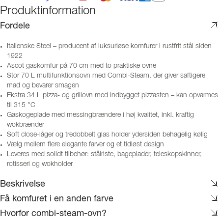
Produktinformation
Fordele
Italienske Steel – producent af luksuriøse komfurer i rustfrit stål siden
1922
Ascot gaskomfur på 70 cm med to praktiske ovne
Stor 70 L multifunktionsovn med Combi-Steam, der giver saftigere
mad og bevarer smagen
Ekstra 34 L pizza- og grillovn med indbygget pizzasten – kan opvarmes
til 315 °C
Gaskogeplade med messingbrændere i høj kvalitet, inkl. kraftig
wokbrænder
Soft close-låger og tredobbelt glas holder ydersiden behagelig kølig
Vælg mellem flere elegante farver og et tidløst design
Leveres med solidt tilbehør: stålriste, bageplader, teleskopskinner,
rotisseri og wokholder
Beskrivelse
Få komfuret i en anden farve
Hvorfor combi-steam-ovn?