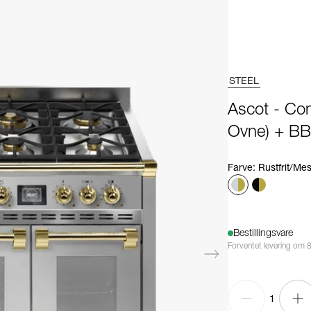
STEEL
Ascot - Co
Ovne) + B
Farve
:
Rustfrit/Me
Bestillingsvare
Forventet levering om 
1