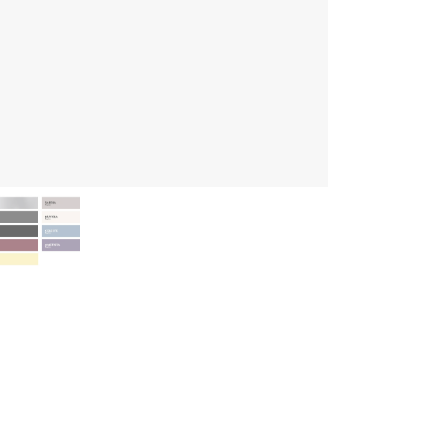
rdele
Fremstillet af italienske Steel, kendt for eksklusive komfurer i rustfr
To ovne, heraf en combi-steam-ovn med dampfunktion for mere 
Gasblus med brændere i ægte messing, mere effektive og med jæ
Særligt wokblus til hurtig tilberedning ved høj varme
Ovnluge med soft-close og tredobbelt glas, som forbliver køligt se