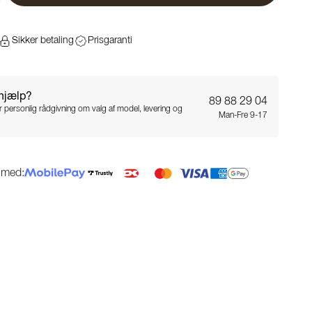
Sikker betaling
Prisgaranti
 hjælp?
89 88 29 04
for personlig rådgivning om valg af model, levering og
Man-Fre 9-17
g med: