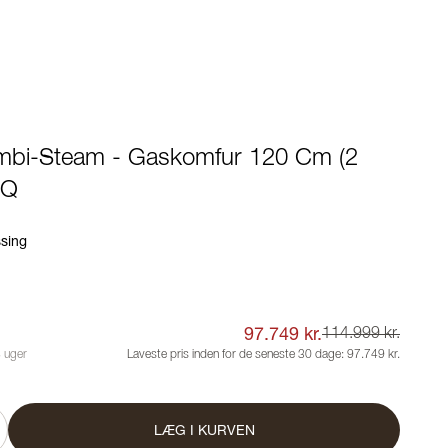
mbi-Steam - Gaskomfur 120 Cm (2
BQ
ssing
97.749 kr.
114.999 kr.
8 uger
Laveste pris inden for de seneste 30 dage:
97.749 kr.
LÆG I KURVEN