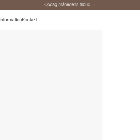
Opdag månedens tilbud →
Sikker betaling
Tilfredse kunder
Prisgaranti
Personlig rådgivnin
information
Kontakt
Opdag månedens tilbud →